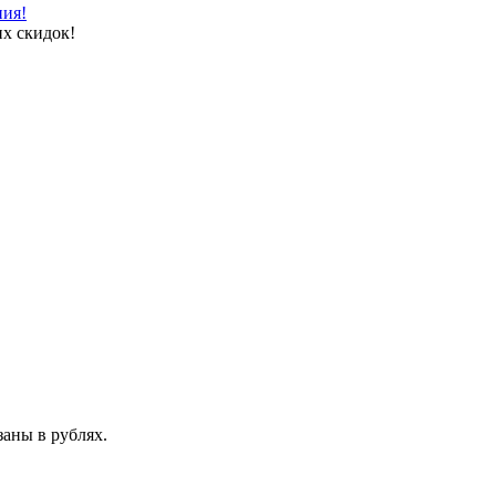
ния!
х скидок!
аны в рублях.