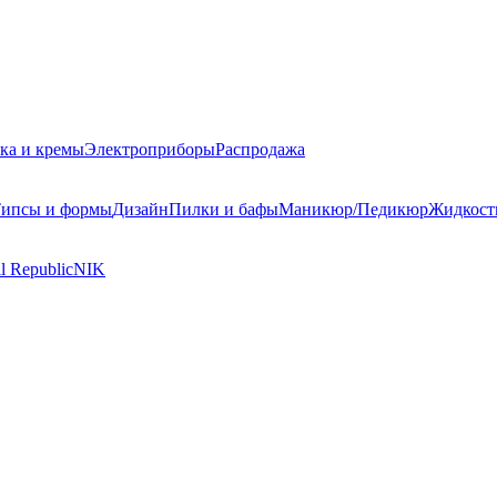
ка и кремы
Электроприборы
Распродажа
ипсы и формы
Дизайн
Пилки и бафы
Маникюр/Педикюр
Жидкост
l Republic
NIK