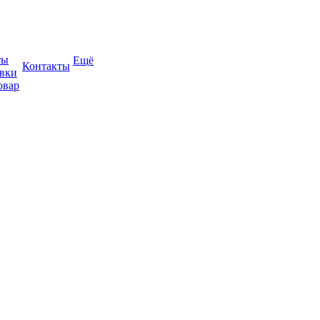
ты
Ещё
Контакты
авки
овар