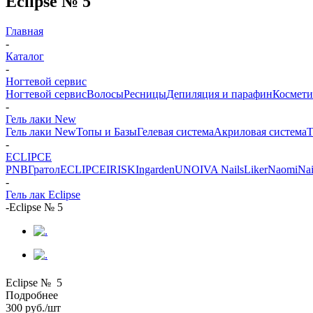
Eclipse № 5
Главная
-
Каталог
-
Ногтевой сервис
Ногтевой сервис
Волосы
Ресницы
Депиляция и парафин
Космети
-
Гель лаки New
Гель лаки New
Топы и Базы
Гелевая система
Акриловая система
Т
-
ECLIPCE
PNB
Гратол
ECLIPCE
IRISK
Ingarden
UNO
IVA Nails
Liker
Naomi
Nai
-
Гель лак Eclipse
-
Eclipse № 5
Eclipse № 5
Подробнее
300
руб.
/шт