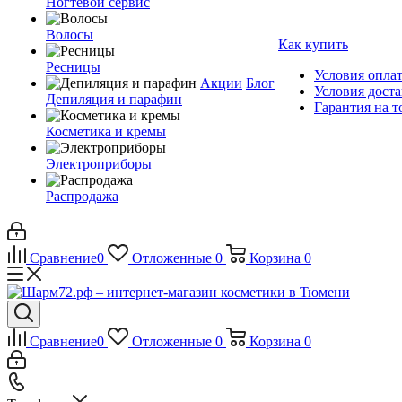
Ногтевой сервис
Волосы
Как купить
Ресницы
Условия опла
Акции
Блог
Условия дост
Депиляция и парафин
Гарантия на т
Косметика и кремы
Электроприборы
Распродажа
Сравнение
0
Отложенные
0
Корзина
0
Сравнение
0
Отложенные
0
Корзина
0