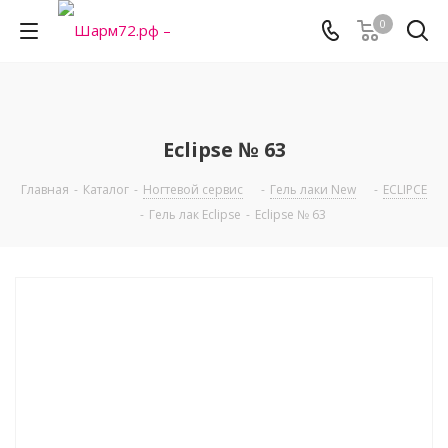
0
Eclipse № 63
Главная
-
Каталог
-
Ногтевой сервис
-
Гель лаки New
-
ECLIPCE
-
Гель лак Eclipse
-
Eclipse № 63