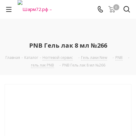
0
PNB Гель лак 8 мл №266
Главная
-
Каталог
-
Ногтевой сервис
-
Гель лаки New
-
PNB
-
гель лак PNB
-
PNB Гель лак 8 мл №266