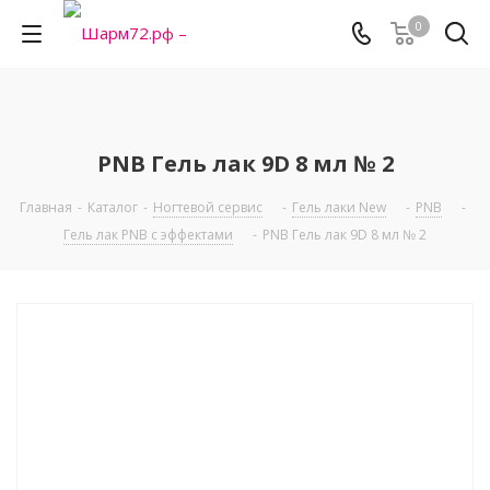
0
PNB Гель лак 9D 8 мл № 2
Главная
-
Каталог
-
Ногтевой сервис
-
Гель лаки New
-
PNB
-
Гель лак PNB с эффектами
-
PNB Гель лак 9D 8 мл № 2