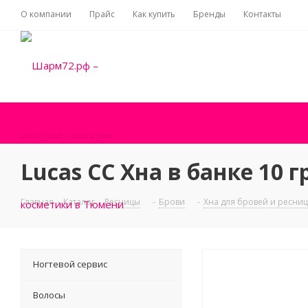
О компании
Прайс
Как купить
Бренды
Контакты
Lucas CC Хна в банке 10 
Главная
-
Каталог
-
Ресницы
-
Брови
-
Хна для бровей и ресниц
Ногтевой сервис
Волосы