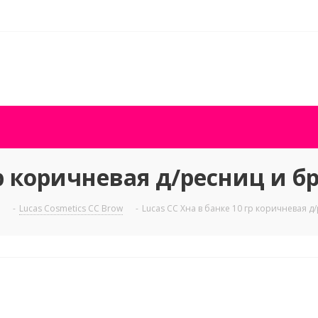
гр коричневая д/ресниц и б
-
Lucas Cosmetics CC Brow
-
Lucas CC Хна в банке 10 гр коричневая д