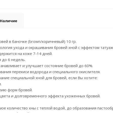
Наличие
овей в баночке (brown/коричневый) 10 гр.
логия ухода и окрашивания бровей хной с эффектом татуаж
ержится на коже 7-14 дней.
я до 6 недель.
танавливает и улучшает состояние бровей до 60%.
вания перекиси водорода и специального окислителя.
ние специальной хной для бровей, если Вы хотите:
.
рию форм бровей.
 цвета и долговременного эффекта ухоженных бровей.
ое количество хны с теплой водой, до образования пастооб