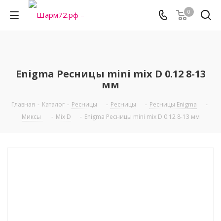
0
Enigma Ресницы mini mix D 0.12 8-13
мм
Главная
-
Каталог
-
Ресницы
-
Ресницы
-
Ресницы Enigma
-
Миксы
-
Mix D
-
Enigma Ресницы mini mix D 0.12 8-13 мм