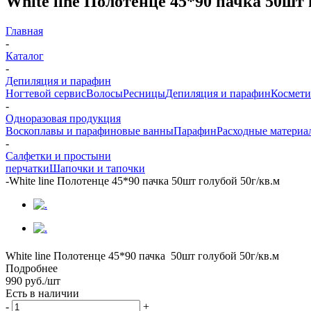
White line Полотенце 45*90 пачка 50шт 
Главная
-
Каталог
-
Депиляция и парафин
Ногтевой сервис
Волосы
Ресницы
Депиляция и парафин
Космети
-
Одноразовая продукция
Воскоплавы и парафиновые ванны
Парафин
Расходные материа
-
Салфетки и простыни
перчатки
Шапочки и тапочки
-
White line Полотенце 45*90 пачка 50шт голубой 50г/кв.м
White line Полотенце 45*90 пачка 50шт голубой 50г/кв.м
Подробнее
990
руб.
/шт
Есть в наличии
-
+