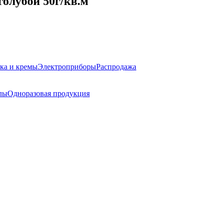
голубой 50г/кв.м
ка и кремы
Электроприборы
Распродажа
лы
Одноразовая продукция