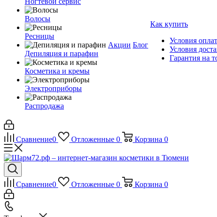
Ногтевой сервис
Волосы
Как купить
Ресницы
Условия опла
Акции
Блог
Условия дост
Депиляция и парафин
Гарантия на т
Косметика и кремы
Электроприборы
Распродажа
Сравнение
0
Отложенные
0
Корзина
0
Сравнение
0
Отложенные
0
Корзина
0