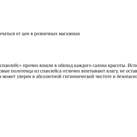
ичаться от цен в розничных магазинах
панлейс» прочно вошли в обиход каждого салона красоты. Испо
овые полотенца из спанлейса отлично впитывают влагу, не оста
а может уверен в абсолютной гигиенической чистоте и безопасн