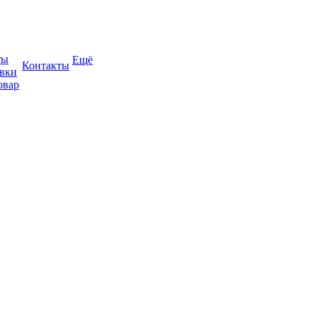
ты
Ещё
Контакты
авки
овар