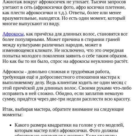
Ажиотаж вокруг афрокосичек не утихает. Тысячи запросов
улетают в сеть (афрокосички фото, афро косички плетение,
как плести афрокосички и т.д.). Ответы, более или менее
вразумительные, находятся. Но есть один момент, который
многие выпускают из виду.
Афрокосы
, как причёска для длинных волос, становятся все
более популярными. Может причина в стирании граней
между культурами различных народов, может в
изменяющемся климате. Не исключено, что это очередная
попытка молодого поколения заявить о себе таким образом.
Но как бы то ни было, спрос на афрокосы неуклонно растёт.
Афрокосы - довольно сложная и трудоёмкая работа,
требующая ещё и добросовестного отношения мастера к
выполняемому делу. Ведь клиентам ходить не один месяц с
этой причёской для длинных волос. Своими руками что-либо
исправить в ней сложно. Обидно, если заплатив немалую
сумму, придётся через две-три недели расплести всю красоту.
Итак, выбирая мастера, обратите внимание на следующие
моменты:
Какого размера квадратики на голове у его моделей,
которым мастер плёл афрокосички. Фото должны
обязательно оставаться у мастера. Если квадраты