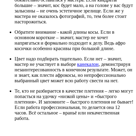
большие – значит, кос будет мало, а на голове у вас будут
залысины – не очень эстетичное зрелище. Если же у
мастера не оказалось фотографий, то, тем более стоит
насторожиться.
Обратите внимание - какой длины косы. Если в
основном короткие – значит, мастер не хочет
напрягаться и формально подходит к делу. Ведь афро
косички особенно красивы при большой длине.
Цвет надо подбирать тщательно. Если нет – значит,
мастер не участвует в выборе
канекалон
, демонстрируя
незаинтересованность в конечном результате. Может, он
и знает, как плести афрокосы, но непрофессионально
выбранный цвет может всю работу свести на нет.
Те, кто не разбирается в качестве плетения – легко могут
попасться на удочку «низкой цены» и «быстрого
плетения». И запомните – быстрого плетения не бывает!
Если работа профессиональная, то делается она 12
часов. Всё остальное – враньё или некачественная
работа.