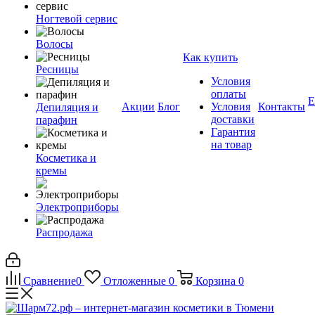
Ногтевой сервис
Волосы
Как купить
Ресницы
Условия
оплаты
Е
Акции
Блог
Условия
Контакты
Депиляция и
доставки
парафин
Гарантия
на товар
Косметика и
кремы
Электроприборы
Распродажа
Сравнение
0
Отложенные
0
Корзина
0