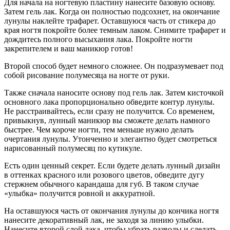
Для начала на ногтевую пластину нанесите базовую основу.
Затем гель лак. Когда он полностью подсохнет, на окончание
лунулы наклейте трафарет. Оставшуюся часть от стикера до
края ногтя покройте более темным лаком. Снимите трафарет и
дождитесь полного высыхания лака. Покройте ногти
закрепителем и ваш маникюр готов!
Второй способ будет немного сложнее. Он подразумевает под
собой рисование полумесяца на ногте от руки.
Также сначала наносите основу под гель лак. Затем кисточкой
основного лака пропорционально обведите контур лунулы.
Не расстраивайтесь, если сразу не получится. Со временем,
привыкнув, лунный маникюр вы сможете делать намного
быстрее. Чем короче ногти, тем меньше нужно делать
очертания лунулы. Утонченно и элегантно будет смотреться
нарисованный полумесяц по кутикуле.
Есть один ценный секрет. Если будете делать лунный дизайн
в оттенках красного или розового цветов, обведите дугу
стержнем обычного карандаша для губ. В таком случае
«улыбка» получится ровной и аккуратной.
На оставшуюся часть от окончания лунулы до кончика ногтя
нанесите декоративный лак, не заходя за линию улыбки.
Нанесите второй слой лака, чтобы убрать разводы и сделать