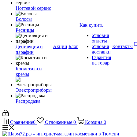
Ногтевой сервис
Волосы
Как купить
Ресницы
Условия
оплаты
Е
Акции
Блог
Условия
Контакты
Депиляция и
доставки
парафин
Гарантия
на товар
Косметика и
кремы
Электроприборы
Распродажа
Сравнение
0
Отложенные
0
Корзина
0