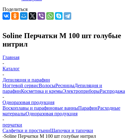
Поделиться
Soline Перчатки М 100 шт голубые
нитрил
Главная
-
Каталог
-
Депиляция и парафин
Ногтевой сервис
Волосы
Ресницы
Депиляция и
парафин
Косметика и кремы
Электроприборы
Распродажа
-
Одноразовая продукция
Воскоплавы и парафиновые ванны
Парафин
Расходные
материалы
Одноразовая продукция
-
перчатки
Салфетки и простыни
Шапочки и тапочки
-
Soline Перчатки М 100 шт голубые нитрил