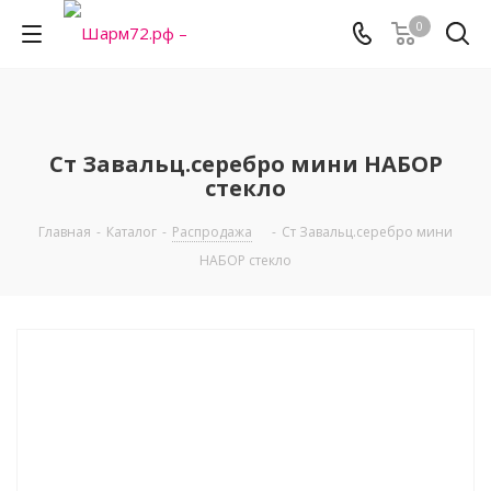
0
Ст Завальц.серебро мини НАБОР
стекло
Главная
-
Каталог
-
Распродажа
-
Ст Завальц.серебро мини
НАБОР стекло