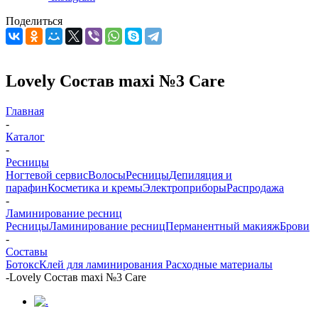
Поделиться
Lovely Состав maxi №3 Care
Главная
-
Каталог
-
Ресницы
Ногтевой сервис
Волосы
Ресницы
Депиляция и
парафин
Косметика и кремы
Электроприборы
Распродажа
-
Ламинирование ресниц
Ресницы
Ламинирование ресниц
Перманентный макияж
Брови
-
Составы
Ботокс
Клей для ламинирования
Рacходные материалы
-
Lovely Состав maxi №3 Care