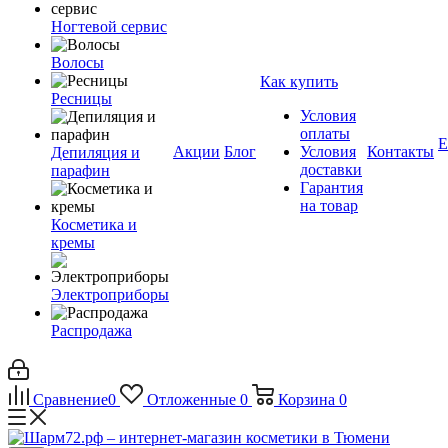
Ногтевой сервис
Волосы
Как купить
Ресницы
Условия
оплаты
Е
Акции
Блог
Условия
Контакты
Депиляция и
доставки
парафин
Гарантия
на товар
Косметика и
кремы
Электроприборы
Распродажа
Сравнение
0
Отложенные
0
Корзина
0