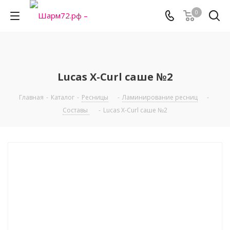
0
Lucas X-Curl саше №2
Главная
-
Каталог
-
Ресницы
-
Ламинирование ресниц
-
Составы
-
Lucas X-Curl саше №2