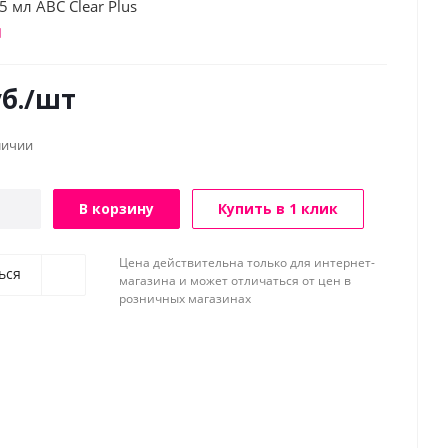
5 мл АВС Clear Plus
б.
/шт
личии
В корзину
Купить в 1 клик
Цена действительна только для интернет-
ься
магазина и может отличаться от цен в
розничных магазинах