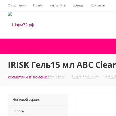
О компании
Прайс
Как купить
Бренды
Контакты
IRISK Гель15 мл АВС Clear
Главная
-
Каталог
-
Ногтевой сервис
-
Гелевая система
-
Гель д
Ногтевой сервис
Волосы