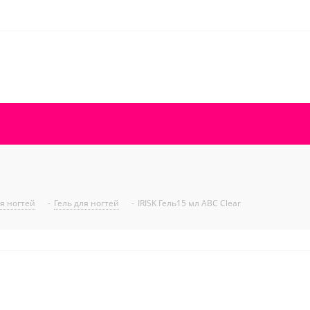
ля ногтей
-
Гель для ногтей
-
IRISK Гель15 мл АВС Clear