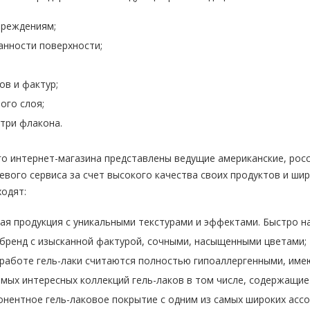
вреждениям;
анности поверхности;
ов и фактур;
ого слоя;
утри флакона.
о интернет-магазина представлены ведущие американские, рос
тевого сервиса за счет высокого качества своих продуктов и ши
ходят:
ая продукция с уникальными текстурами и эффектами. Быстро на
й бренд с изысканной фактурой, сочными, насыщенными цветами;
 работе гель-лаки считаются полностью гипоаллергенными, име
самых интересных коллекций гель-лаков в том числе, содержащи
онентное гель-лаковое покрытие с одним из самых широких ассо