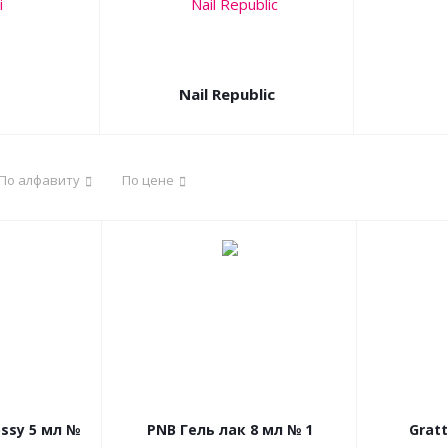
Nail Republic
По алфавиту
По цене
ossy 5 мл №
PNB Гель лак 8 мл № 1