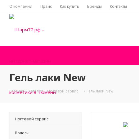
О компании
Прайс
Как купить
Бренды
Контакты
Гель лаки New
Главная
-
Каталог
-
Ногтевой сервис
-
Гель лаки New
Ногтевой сервис
Волосы