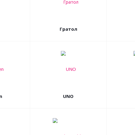
Гратол
n
UNO