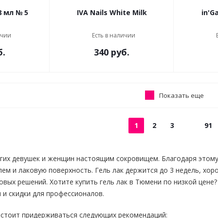
PNB Гель лак 8 мл № 5
IVA Nails White Milk
ичии
Есть в наличии
б.
340 руб.
Показать еще
1
2
3
91
огих девушек и женщин настоящим сокровищем. Благодаря этом
лем и лаковую поверхность. Гель лак держится до 3 недель, хо
вых решений. Хотите купить гель лак в Тюмени по низкой цене?
 и скидки для профессионалов.
 стоит придерживаться следующих рекомендаций: