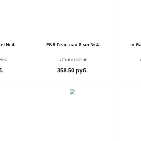
in'Garden X-Gel № 4
PNB Гель лак 8 мл № 4
ичии
Есть в наличии
б.
358.50 руб.