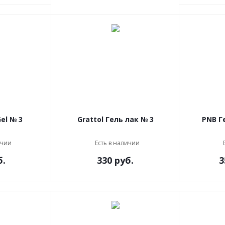
in'Garden X-Gel № 3
Grattol Гель лак № 3
ичии
Есть в наличии
б.
330 руб.
3