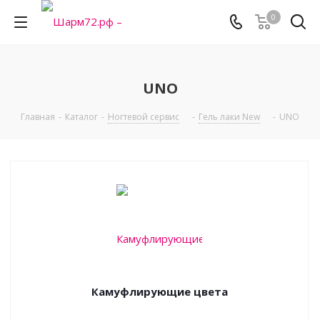
0
UNO
Главная
-
Каталог
-
Ногтевой сервис
-
Гель лаки New
-
UNO
Камуфлирующие цвета