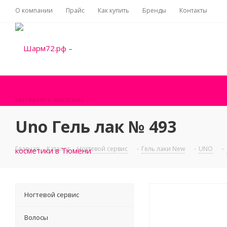
О компании
Прайс
Как купить
Бренды
Контакты
Uno Гель лак № 493
Главная
-
Каталог
-
Ногтевой сервис
-
Гель лаки New
-
UNO
-
Ногтевой сервис
Волосы