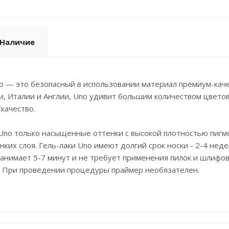
Наличие
o — это безопасный в использовании материал премиум-каче
, Италии и Англии, Uno удивит большим количеством цветов
качество.
 Uno только насыщенные оттенки c высокой плотностью пигм
нких слоя. Гель-лаки Uno имеют долгий срок носки - 2-4 нед
анимает 5-7 минут и не требует применения пилок и шлифо
. При проведении процедуры праймер необязателен.