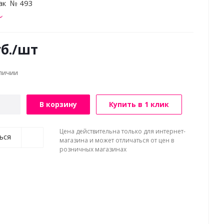
лак № 493
б.
/шт
аличии
В корзину
Купить в 1 клик
Цена действительна только для интернет-
ься
магазина и может отличаться от цен в
розничных магазинах