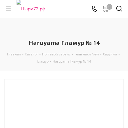
0
Haruyama Гламур № 14
Главная
-
Каталог
-
Ногтевой сервис
-
Гель лаки New
-
Харуяма
-
Гламур
-
Haruyama Гламур № 14