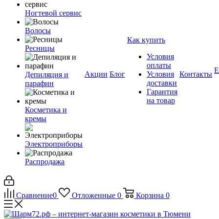
Ногтевой сервис
Волосы
Как купить
Ресницы
Условия
оплаты
Е
Акции
Блог
Условия
Контакты
Депиляция и
доставки
парафин
Гарантия
на товар
Косметика и
кремы
Электроприборы
Распродажа
Сравнение
0
Отложенные
0
Корзина
0