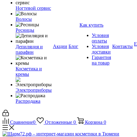
Ногтевой сервис
Волосы
Как купить
Ресницы
Условия
оплаты
Е
Акции
Блог
Условия
Контакты
Депиляция и
доставки
парафин
Гарантия
на товар
Косметика и
кремы
Электроприборы
Распродажа
Сравнение
0
Отложенные
0
Корзина
0