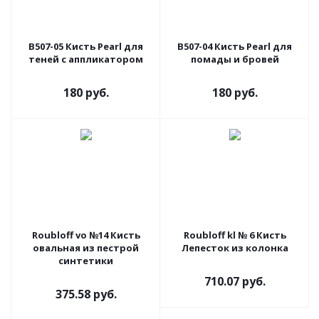
В507-05 Кисть Pearl для
В507-04 Кисть Pearl для
теней с аппликатором
помады и бровей
180 руб.
180 руб.
Roubloff vo №14 Кисть
Roubloff kl № 6 Кисть
овальная из пестрой
Лепесток из колонка
синтетики
710.07 руб.
375.58 руб.