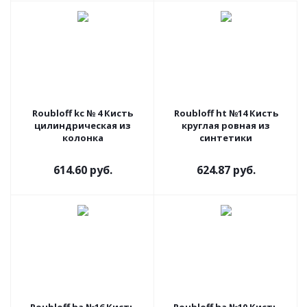
Roubloff kc № 4 Кисть
Roubloff ht №14 Кисть
цилиндрическая из
круглая ровная из
колонка
синтетики
614.60 руб.
624.87 руб.