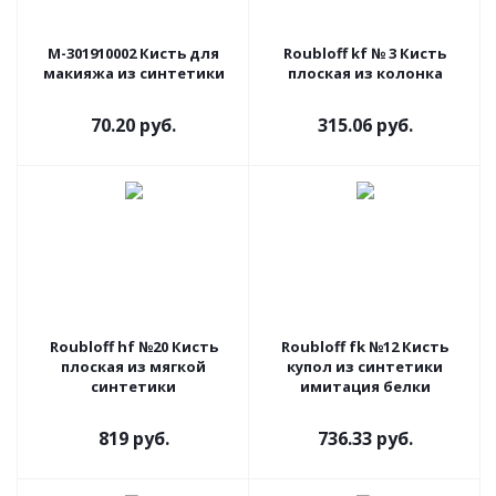
М-301910002 Кисть для
Roubloff kf № 3 Кисть
макияжа из синтетики
плоская из колонка
70.20 руб.
315.06 руб.
Roubloff hf №20 Кисть
Roubloff fk №12 Кисть
плоская из мягкой
купол из синтетики
синтетики
имитация белки
819 руб.
736.33 руб.