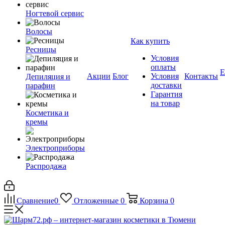
Ногтевой сервис
Волосы
Как купить
Ресницы
Условия
оплаты
Е
Акции
Блог
Условия
Контакты
Депиляция и
доставки
парафин
Гарантия
на товар
Косметика и
кремы
Электроприборы
Распродажа
Сравнение
0
Отложенные
0
Корзина
0