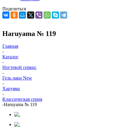
Поделиться
Haruyama № 119
Главная
-
Каталог
-
Ногтевой сервис
-
Гель лаки New
-
Харуяма
-
Классическая серия
-
Haruyama № 119