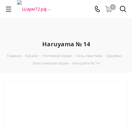
0
Haruyama № 14
Главная
-
Каталог
-
Ногтевой сервис
-
Гель лаки New
-
Харуяма
-
Классическая серия
-
Haruyama № 14