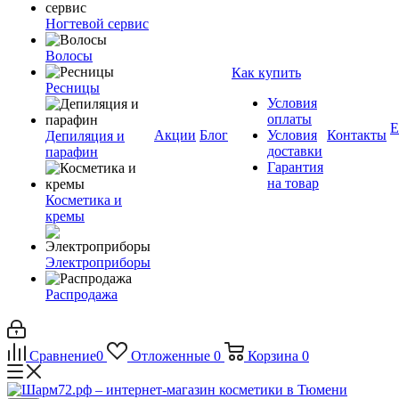
Ногтевой сервис
Волосы
Как купить
Ресницы
Условия
оплаты
Е
Акции
Блог
Условия
Контакты
Депиляция и
доставки
парафин
Гарантия
на товар
Косметика и
кремы
Электроприборы
Распродажа
Сравнение
0
Отложенные
0
Корзина
0