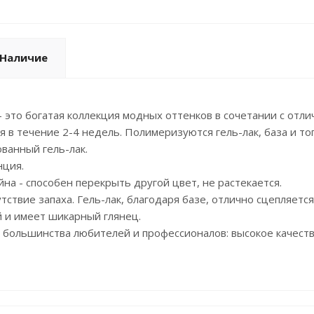
Наличие
- это богатая коллекция модных оттенков в сочетании с отл
я в течение 2-4 недель. Полимеризуются гель-лак, база и то
ванный гель-лак.
нция.
йна - способен перекрыть другой цвет, не растекается.
тствие запаха. Гель-лак, благодаря базе, отлично сцепляется
 и имеет шикарный глянец.
большинства любителей и профессионалов: высокое качество