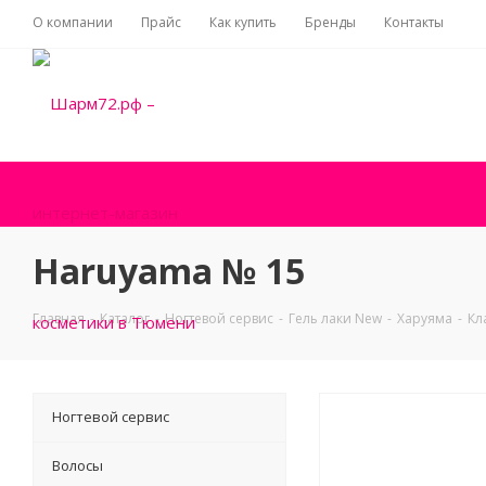
О компании
Прайс
Как купить
Бренды
Контакты
Haruyama № 15
Главная
-
Каталог
-
Ногтевой сервис
-
Гель лаки New
-
Харуяма
-
Кл
Ногтевой сервис
Волосы