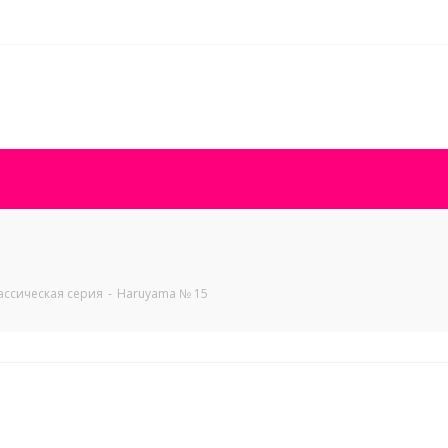
ассическая серия
-
Haruyama № 15