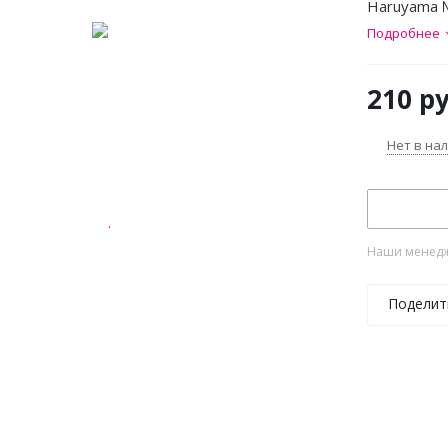
Haruyama 
Подробнее
210
ру
Нет в на
Наши менедже
Поделит