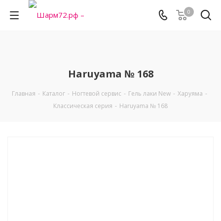
0
Haruyama № 168
Главная
-
Каталог
-
Ногтевой сервис
-
Гель лаки New
-
Харуяма
-
Классическая серия
-
Haruyama № 168