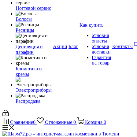
Ногтевой сервис
Волосы
Как купить
Ресницы
Условия
оплаты
Е
Акции
Блог
Условия
Контакты
Депиляция и
доставки
парафин
Гарантия
на товар
Косметика и
кремы
Электроприборы
Распродажа
Сравнение
0
Отложенные
0
Корзина
0