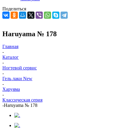
Поделиться
Haruyama № 178
Главная
-
Каталог
-
Ногтевой сервис
-
Гель лаки New
-
Харуяма
-
Классическая серия
-
Haruyama № 178