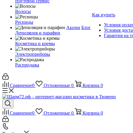
Ногтевой сервис
Волосы
Как купить
Ресницы
Условия опла
Акции
Блог
Условия дост
Депиляция и парафин
Гарантия на т
Косметика и кремы
Электроприборы
Распродажа
Сравнение
0
Отложенные
0
Корзина
0
Сравнение
0
Отложенные
0
Корзина
0