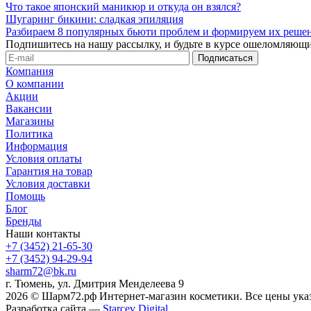
Что такое японский маникюр и откуда он взялся?
Шугаринг бикини: сладкая эпиляция
Разбираем 8 популярных бьюти проблем и формируем их реше
Подпишитесь на нашу рассылку, и будьте в курсе ошеломляющи
Компания
О компании
Акции
Вакансии
Магазины
Политика
Информация
Условия оплаты
Гарантия на товар
Условия доставки
Помощь
Блог
Бренды
Наши контакты
+7 (3452) 21-65-30
+7 (3452) 94-29-94
sharm72@bk.ru
г. Тюмень, ул. Дмитрия Менделеева 9
2026 © Шарм72.рф Интернет-магазин косметики. Все цены указ
Разработка сайта —
Starcev Digital