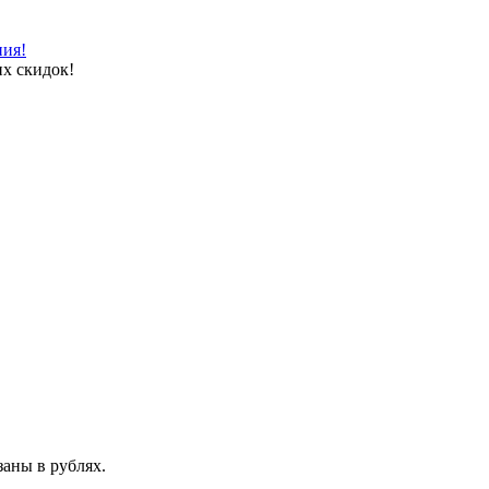
ния!
х скидок!
аны в рублях.