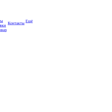
ты
Ещё
Контакты
авки
овар