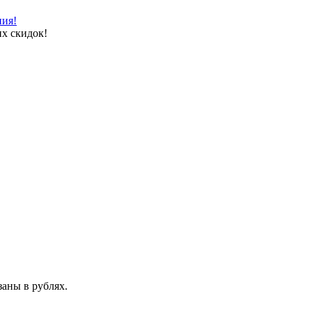
ния!
х скидок!
аны в рублях.