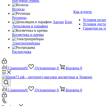
Ногтевой сервис
Волосы
Как купить
Ресницы
Условия опла
Акции
Блог
Условия дост
Депиляция и парафин
Гарантия на т
Косметика и кремы
Электроприборы
Распродажа
Сравнение
0
Отложенные
0
Корзина
0
Сравнение
0
Отложенные
0
Корзина
0