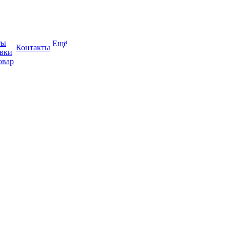
ты
Ещё
Контакты
авки
овар