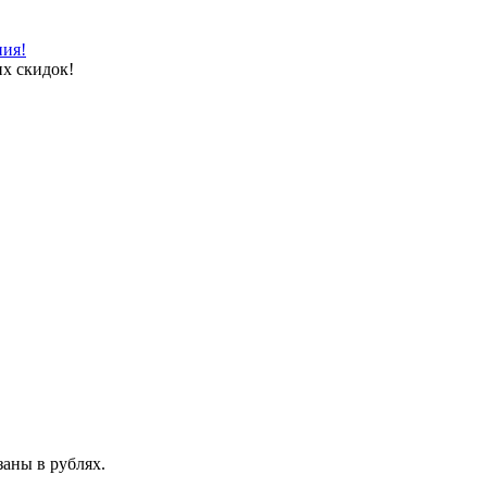
ния!
х скидок!
аны в рублях.