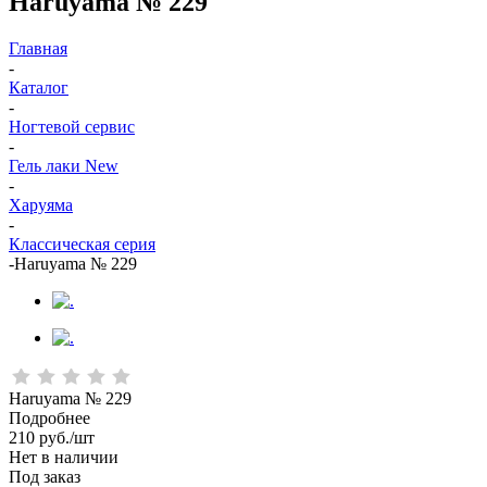
Haruyama № 229
Главная
-
Каталог
-
Ногтевой сервис
-
Гель лаки New
-
Харуяма
-
Классическая серия
-
Haruyama № 229
Haruyama № 229
Подробнее
210
руб.
/шт
Нет в наличии
Под заказ