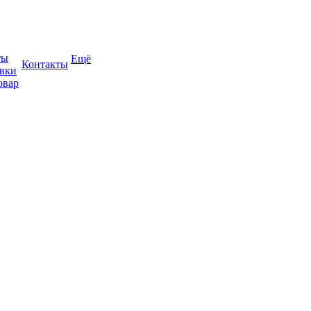
ты
Ещё
Контакты
авки
овар