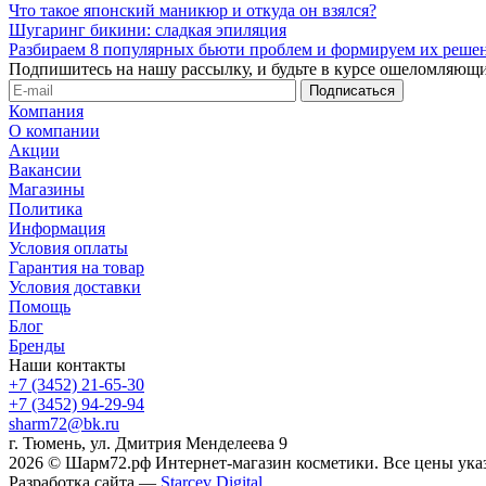
Что такое японский маникюр и откуда он взялся?
Шугаринг бикини: сладкая эпиляция
Разбираем 8 популярных бьюти проблем и формируем их реше
Подпишитесь на нашу рассылку, и будьте в курсе ошеломляющи
Компания
О компании
Акции
Вакансии
Магазины
Политика
Информация
Условия оплаты
Гарантия на товар
Условия доставки
Помощь
Блог
Бренды
Наши контакты
+7 (3452) 21-65-30
+7 (3452) 94-29-94
sharm72@bk.ru
г. Тюмень, ул. Дмитрия Менделеева 9
2026 © Шарм72.рф Интернет-магазин косметики. Все цены указ
Разработка сайта —
Starcev Digital