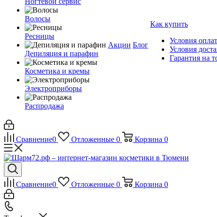
Ногтевой сервис
Волосы
Как купить
Ресницы
Условия опла
Акции
Блог
Условия дост
Депиляция и парафин
Гарантия на т
Косметика и кремы
Электроприборы
Распродажа
Сравнение
0
Отложенные
0
Корзина
0
Сравнение
0
Отложенные
0
Корзина
0