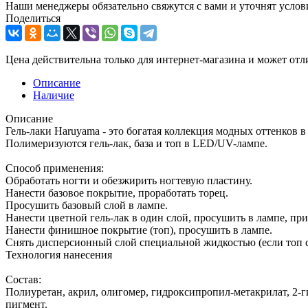
Наши менеджеры обязательно свяжутся с вами и уточнят услови
Поделиться
Цена действительна только для интернет-магазина и может отл
Описание
Наличие
Описание
Гель-лаки Haruyama - это богатая коллекция модных оттенков в
Полимеризуются гель-лак, база и топ в LED/UV-лампе.
Способ применения:
Обработать ногти и обезжирить ногтевую пластину.
Нанести базовое покрытие, проработать торец.
Просушить базовый слой в лампе.
Нанести цветной гель-лак в один слой, просушить в лампе, пр
Нанести финишное покрытие (топ), просушить в лампе.
Снять дисперсионный слой специальной жидкостью (если топ с
Технология нанесения
Состав:
Полиуретан, акрил, олигомер, гидроксипропил-метакрилат, 2-
пигмент.