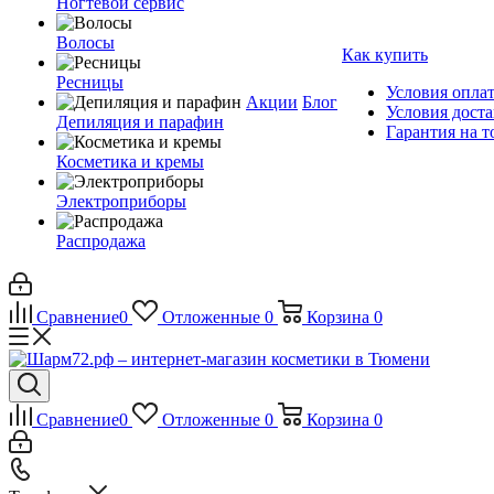
Ногтевой сервис
Волосы
Как купить
Ресницы
Условия опла
Акции
Блог
Условия дост
Депиляция и парафин
Гарантия на т
Косметика и кремы
Электроприборы
Распродажа
Сравнение
0
Отложенные
0
Корзина
0
Сравнение
0
Отложенные
0
Корзина
0