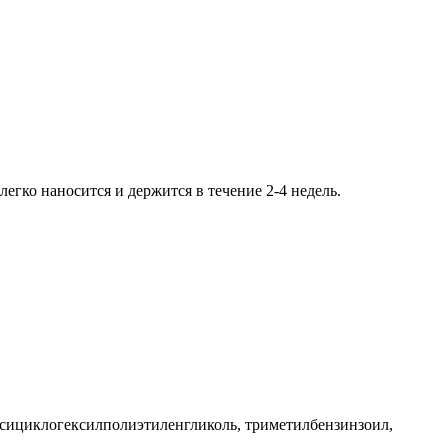
егко наносится и держится в течение 2-4 недель.
оксициклогексилполиэтиленгликоль, триметилбензинзоил,