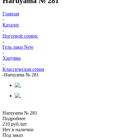
Haruyama № 281
Главная
-
Каталог
-
Ногтевой сервис
-
Гель лаки New
-
Харуяма
-
Классическая серия
-
Haruyama № 281
Haruyama № 281
Подробнее
210
руб.
/шт
Нет в наличии
Под заказ