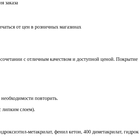
я заказа
ичаться от цен в розничных магазинах
 сочетании с отличным качеством и доступной ценой. Покрытие л
и необходимости повторить.
 липким слоем).
гидроксиэтил-метакрилат, фенил кетон, 400 диметакрилат, гидр