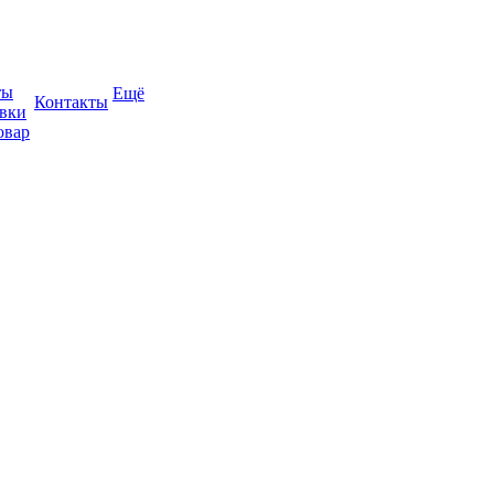
ты
Ещё
Контакты
авки
овар