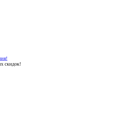
ния!
х скидок!