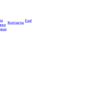
ты
Ещё
Контакты
авки
овар