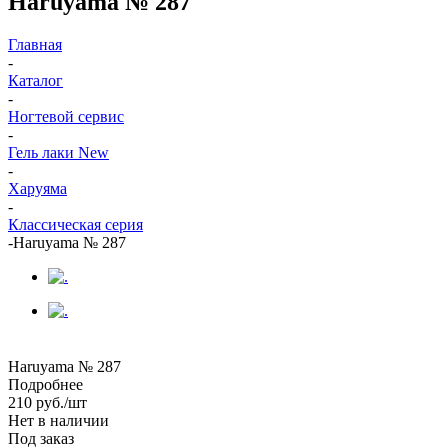
Haruyama № 287
Главная
-
Каталог
-
Ногтевой сервис
-
Гель лаки New
-
Харуяма
-
Классическая серия
-
Haruyama № 287
Haruyama № 287
Подробнее
210
руб.
/шт
Нет в наличии
Под заказ