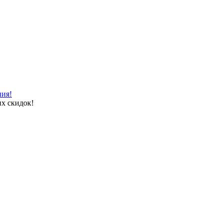
ния!
х скидок!