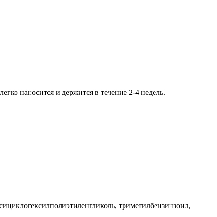
егко наносится и держится в течение 2-4 недель.
оксициклогексилполиэтиленгликоль, триметилбензинзоил,