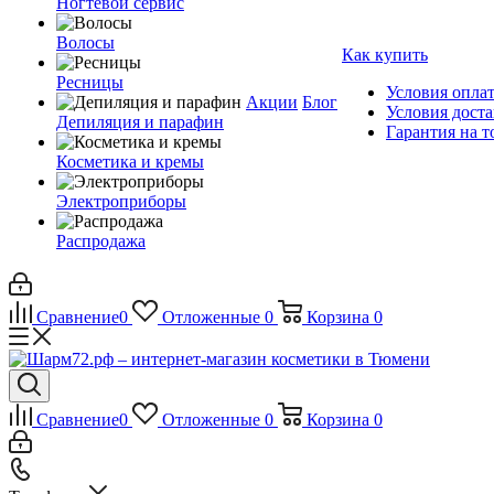
Ногтевой сервис
Волосы
Как купить
Ресницы
Условия опла
Акции
Блог
Условия дост
Депиляция и парафин
Гарантия на т
Косметика и кремы
Электроприборы
Распродажа
Сравнение
0
Отложенные
0
Корзина
0
Сравнение
0
Отложенные
0
Корзина
0