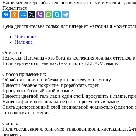
Наши менеджеры обязательно свяжутся с вами и уточнят услови
Поделиться
Цена действительна только для интернет-магазина и может отл
Описание
Наличие
Описание
Гель-лаки Haruyama - это богатая коллекция модных оттенков в
Полимеризуются гель-лак, база и топ в LED/UV-лампе.
Способ применения:
Обработать ногти и обезжирить ногтевую пластину.
Нанести базовое покрытие, проработать торец.
Просушить базовый слой в лампе.
Нанести цветной гель-лак в один слой, просушить в лампе, пр
Нанести финишное покрытие (топ), просушить в лампе.
Снять дисперсионный слой специальной жидкостью (если топ с
Технология нанесения
Состав:
Полиуретан, акрил, олигомер, гидроксипропил-метакрилат, 2-
пигмент.