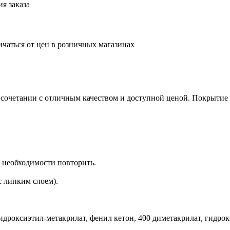
я заказа
ичаться от цен в розничных магазинах
 сочетании с отличным качеством и доступной ценой. Покрытие л
и необходимости повторить.
 липким слоем).
гидроксиэтил-метакрилат, фенил кетон, 400 диметакрилат, гидр