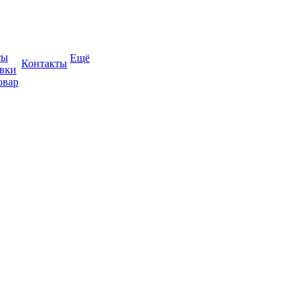
ты
Ещё
Контакты
авки
овар