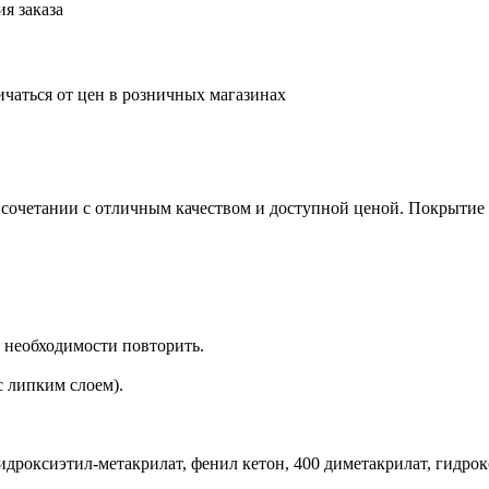
я заказа
ичаться от цен в розничных магазинах
 сочетании с отличным качеством и доступной ценой. Покрытие л
и необходимости повторить.
 липким слоем).
гидроксиэтил-метакрилат, фенил кетон, 400 диметакрилат, гидр