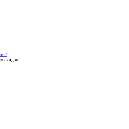
ния!
х скидок!