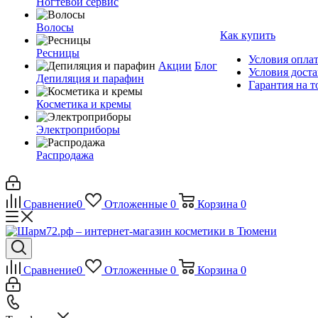
Ногтевой сервис
Волосы
Как купить
Ресницы
Условия опла
Акции
Блог
Условия дост
Депиляция и парафин
Гарантия на т
Косметика и кремы
Электроприборы
Распродажа
Сравнение
0
Отложенные
0
Корзина
0
Сравнение
0
Отложенные
0
Корзина
0