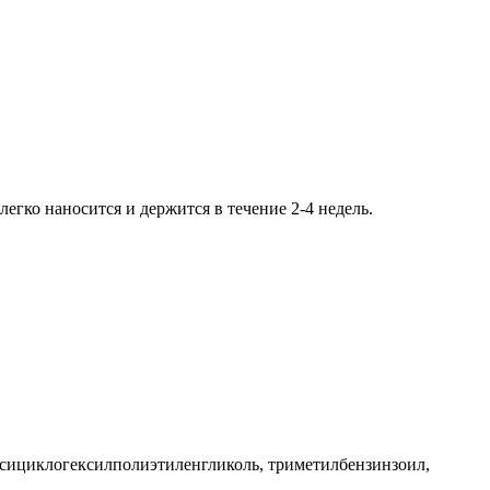
егко наносится и держится в течение 2-4 недель.
оксициклогексилполиэтиленгликоль, триметилбензинзоил,