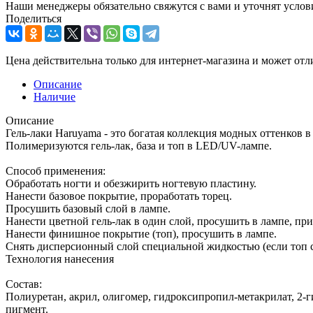
Наши менеджеры обязательно свяжутся с вами и уточнят услови
Поделиться
Цена действительна только для интернет-магазина и может отл
Описание
Наличие
Описание
Гель-лаки Haruyama - это богатая коллекция модных оттенков в
Полимеризуются гель-лак, база и топ в LED/UV-лампе.
Способ применения:
Обработать ногти и обезжирить ногтевую пластину.
Нанести базовое покрытие, проработать торец.
Просушить базовый слой в лампе.
Нанести цветной гель-лак в один слой, просушить в лампе, пр
Нанести финишное покрытие (топ), просушить в лампе.
Снять дисперсионный слой специальной жидкостью (если топ с
Технология нанесения
Состав:
Полиуретан, акрил, олигомер, гидроксипропил-метакрилат, 2-
пигмент.