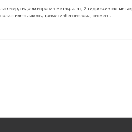
олигомер, гидроксипропил-метакрилат, 2-гидроксиэтил-метак
полиэтиленгликоль, триметилбензинзоил, пигмент.