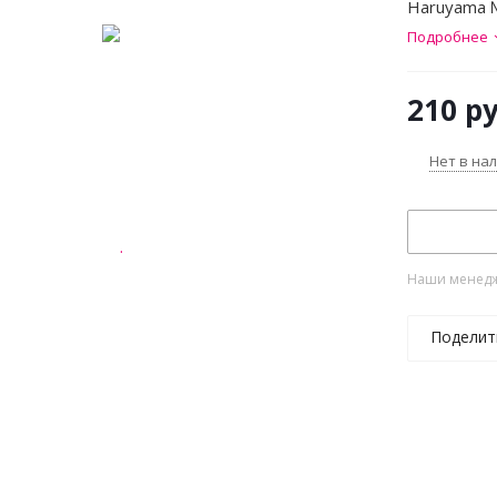
Haruyama 
Подробнее
210
ру
Нет в на
Наши менедже
Поделит