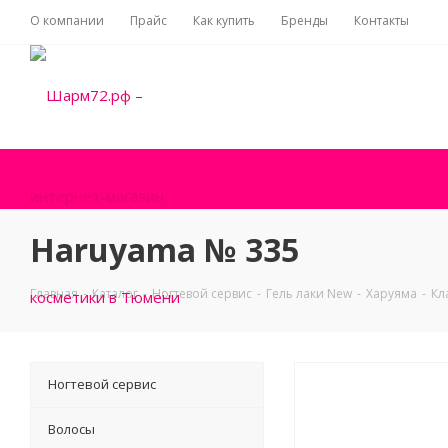
О компании
Прайс
Как купить
Бренды
Контакты
Haruyama № 335
Главная
-
Каталог
-
Ногтевой сервис
-
Гель лаки New
-
Харуяма
-
Кл
Ногтевой сервис
Волосы