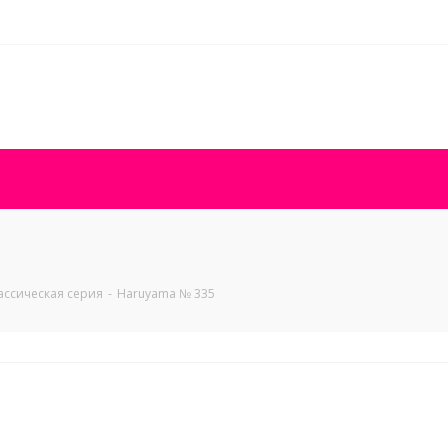
ассическая серия
-
Haruyama № 335