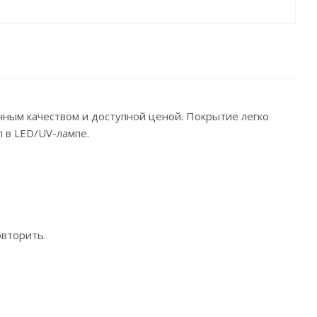
ичным качеством и доступной ценой. Покрытие легко
п в LED/UV-лампе.
овторить.