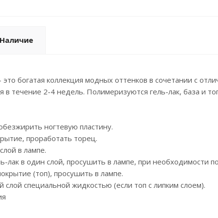
Наличие
- это богатая коллекция модных оттенков в сочетании с отл
я в течение 2-4 недель. Полимеризуются гель-лак, база и то
обезжирить ногтевую пластину.
рытие, проработать торец.
лой в лампе.
ь-лак в один слой, просушить в лампе, при необходимости п
крытие (топ), просушить в лампе.
 слой специальной жидкостью (если топ с липким слоем).
ия