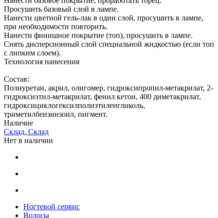
Нанести базовое покрытие, проработать торец.
Просушить базовый слой в лампе.
Нанести цветной гель-лак в один слой, просушить в лампе,
при необходимости повторить.
Нанести финишное покрытие (топ), просушить в лампе.
Снять дисперсионный слой специальной жидкостью (если топ
с липким слоем).
Технология нанесения
Состав:
Полиуретан, акрил, олигомер, гидроксипропил-метакрилат, 2-
гидроксиэтил-метакрилат, фенил кетон, 400 диметакрилат,
гидроксициклогексилполиэтиленгликоль,
триметилбензинзоил, пигмент.
Наличие
Склад, Склад
Нет в наличии
Ногтевой сервис
Волосы