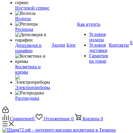
Ногтевой сервис
Волосы
Как купить
Ресницы
Условия
оплаты
Е
Акции
Блог
Условия
Контакты
Депиляция и
доставки
парафин
Гарантия
на товар
Косметика и
кремы
Электроприборы
Распродажа
Сравнение
0
Отложенные
0
Корзина
0