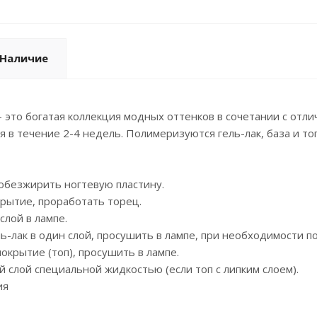
Наличие
- это богатая коллекция модных оттенков в сочетании с отл
я в течение 2-4 недель. Полимеризуются гель-лак, база и то
обезжирить ногтевую пластину.
рытие, проработать торец.
лой в лампе.
ь-лак в один слой, просушить в лампе, при необходимости п
крытие (топ), просушить в лампе.
 слой специальной жидкостью (если топ с липким слоем).
ия