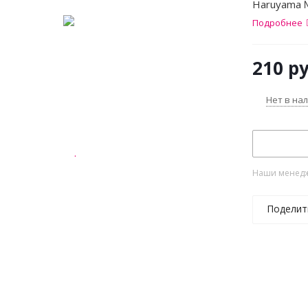
Haruyama 
Подробнее
210
ру
Нет в на
Наши менедже
Поделит