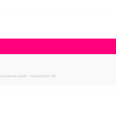
ассическая серия
-
Haruyama № 345