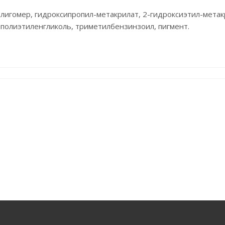
олигомер, гидроксипропил-метакрилат, 2-гидроксиэтил-метак
полиэтиленгликоль, триметилбензинзоил, пигмент.