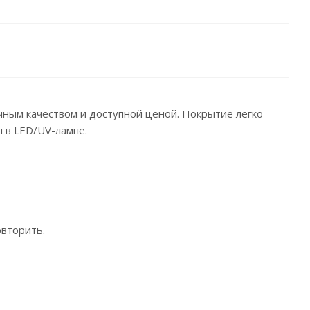
ичным качеством и доступной ценой. Покрытие легко
п в LED/UV-лампе.
овторить.