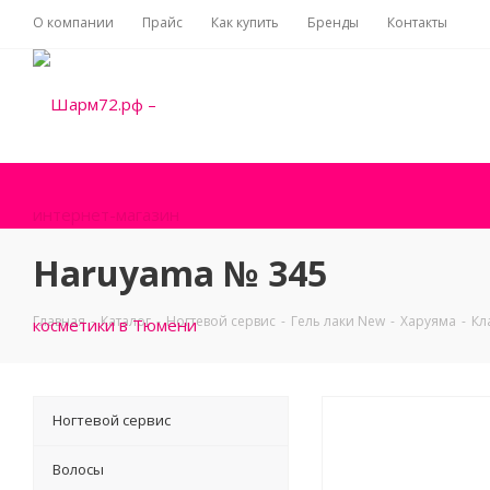
О компании
Прайс
Как купить
Бренды
Контакты
Haruyama № 345
Главная
-
Каталог
-
Ногтевой сервис
-
Гель лаки New
-
Харуяма
-
Кл
Ногтевой сервис
Волосы