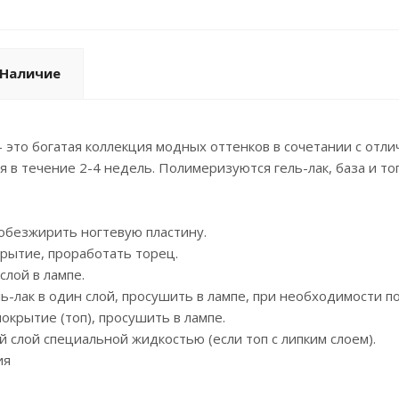
Наличие
- это богатая коллекция модных оттенков в сочетании с отл
я в течение 2-4 недель. Полимеризуются гель-лак, база и то
обезжирить ногтевую пластину.
рытие, проработать торец.
лой в лампе.
ь-лак в один слой, просушить в лампе, при необходимости п
крытие (топ), просушить в лампе.
 слой специальной жидкостью (если топ с липким слоем).
ия