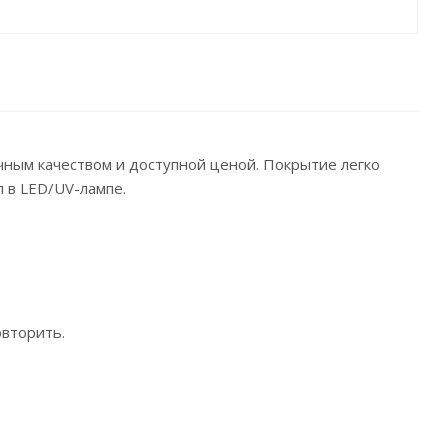
ичным качеством и доступной ценой. Покрытие легко
п в LED/UV-лампе.
овторить.