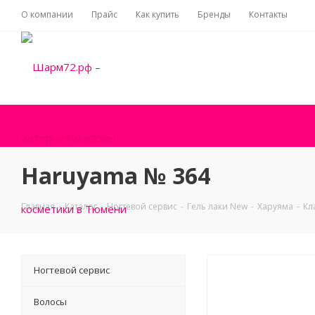
О компании
Прайс
Как купить
Бренды
Контакты
Haruyama № 364
Главная
-
Каталог
-
Ногтевой сервис
-
Гель лаки New
-
Харуяма
-
Кл
Ногтевой сервис
Волосы