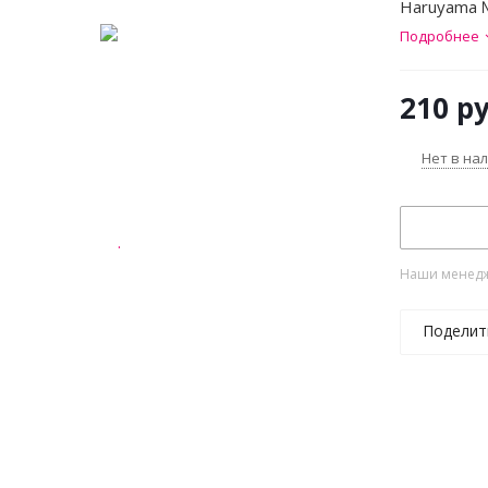
Haruyama 
Подробнее
210
ру
Нет в на
Наши менедже
Поделит