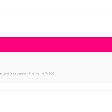
ассическая серия
-
Haruyama № 364