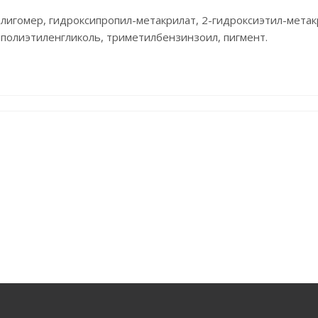
олигомер, гидроксипропил-метакрилат, 2-гидроксиэтил-метак
полиэтиленгликоль, триметилбензинзоил, пигмент.