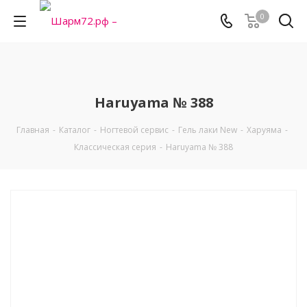
0
Haruyama № 388
Главная
-
Каталог
-
Ногтевой сервис
-
Гель лаки New
-
Харуяма
-
Классическая серия
-
Haruyama № 388