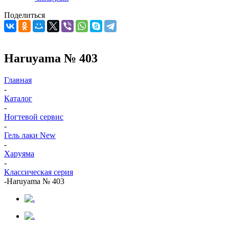
Поделиться
Haruyama № 403
Главная
-
Каталог
-
Ногтевой сервис
-
Гель лаки New
-
Харуяма
-
Классическая серия
-
Haruyama № 403