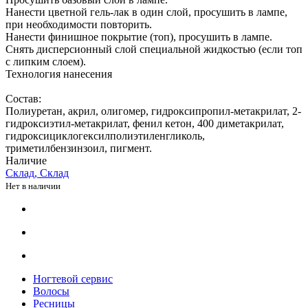
Нанести цветной гель-лак в один слой, просушить в лампе,
при необходимости повторить.
Нанести финишное покрытие (топ), просушить в лампе.
Снять дисперсионный слой специальной жидкостью (если топ
с липким слоем).
Технология нанесения
Состав:
Полиуретан, акрил, олигомер, гидроксипропил-метакрилат, 2-
гидроксиэтил-метакрилат, фенил кетон, 400 диметакрилат,
гидроксициклогексилполиэтиленгликоль,
триметилбензинзоил, пигмент.
Наличие
Склад, Склад
Нет в наличии
Ногтевой сервис
Волосы
Ресницы