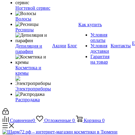
Ногтевой сервис
Волосы
Как купить
Ресницы
Условия
оплаты
Е
Акции
Блог
Условия
Контакты
Депиляция и
доставки
парафин
Гарантия
на товар
Косметика и
кремы
Электроприборы
Распродажа
Сравнение
0
Отложенные
0
Корзина
0