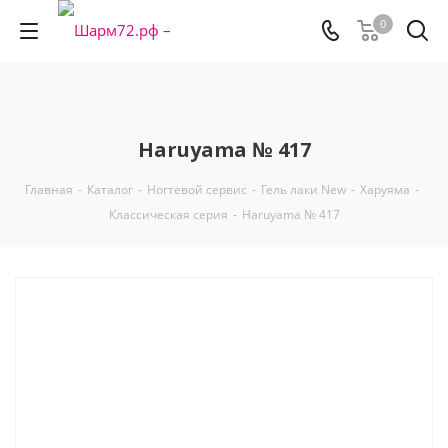
0
Haruyama № 417
Главная
-
Каталог
-
Ногтевой сервис
-
Гель лаки New
-
Харуяма
-
Классическая серия
-
Haruyama № 417