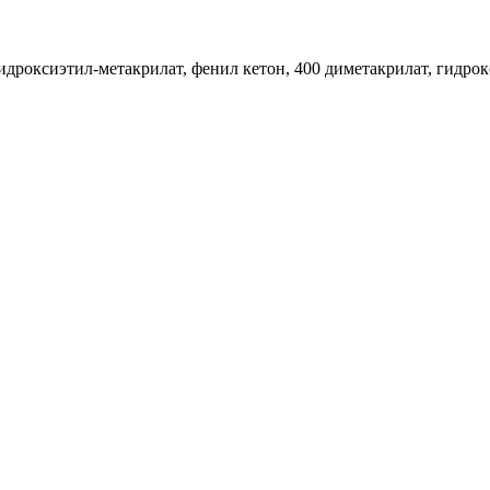
гидроксиэтил-метакрилат, фенил кетон, 400 диметакрилат, гидр