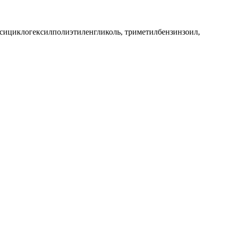
оксициклогексилполиэтиленгликоль, триметилбензинзоил,