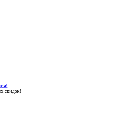
ния!
х скидок!