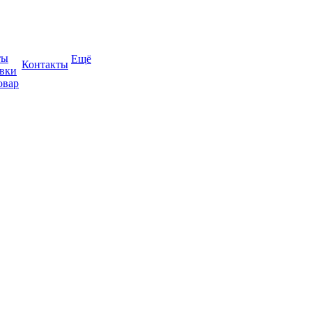
ты
Ещё
Контакты
авки
овар