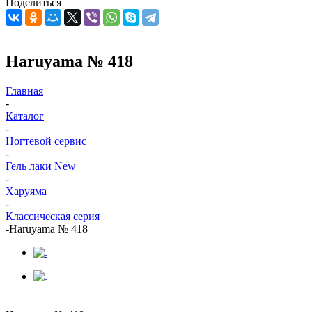
Поделиться
Haruyama № 418
Главная
-
Каталог
-
Ногтевой сервис
-
Гель лаки New
-
Харуяма
-
Классическая серия
-
Haruyama № 418