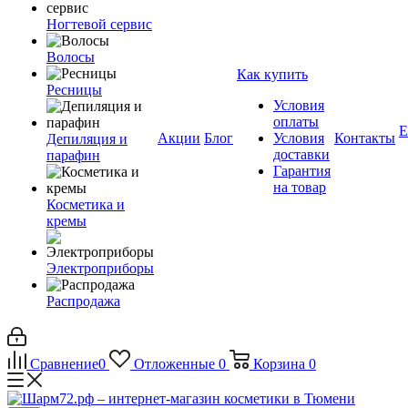
Ногтевой сервис
Волосы
Как купить
Ресницы
Условия
оплаты
Е
Акции
Блог
Условия
Контакты
Депиляция и
доставки
парафин
Гарантия
на товар
Косметика и
кремы
Электроприборы
Распродажа
Сравнение
0
Отложенные
0
Корзина
0