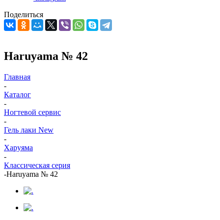
Поделиться
Haruyama № 42
Главная
-
Каталог
-
Ногтевой сервис
-
Гель лаки New
-
Харуяма
-
Классическая серия
-
Haruyama № 42