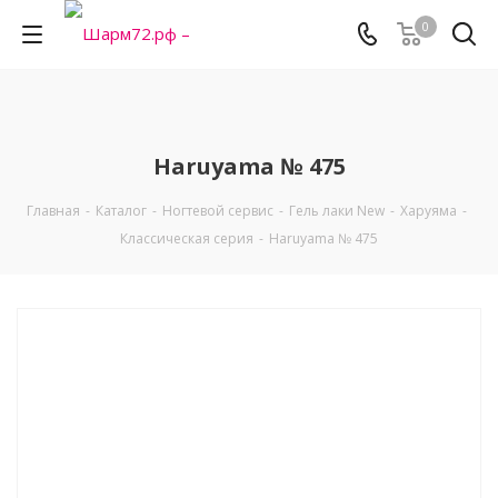
0
Haruyama № 475
Главная
-
Каталог
-
Ногтевой сервис
-
Гель лаки New
-
Харуяма
-
Классическая серия
-
Haruyama № 475