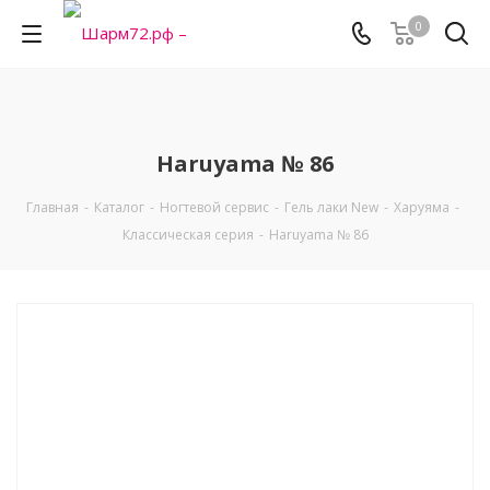
0
Haruyama № 86
Главная
-
Каталог
-
Ногтевой сервис
-
Гель лаки New
-
Харуяма
-
Классическая серия
-
Haruyama № 86