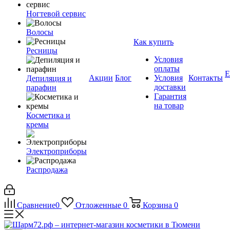
Ногтевой сервис
Волосы
Как купить
Ресницы
Условия
оплаты
Е
Акции
Блог
Условия
Контакты
Депиляция и
доставки
парафин
Гарантия
на товар
Косметика и
кремы
Электроприборы
Распродажа
Сравнение
0
Отложенные
0
Корзина
0