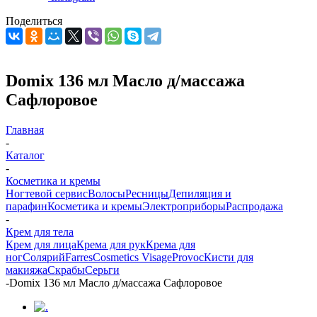
Поделиться
Domix 136 мл Масло д/массажа
Сафлоровое
Главная
-
Каталог
-
Косметика и кремы
Ногтевой сервис
Волосы
Ресницы
Депиляция и
парафин
Косметика и кремы
Электроприборы
Распродажа
-
Крем для тела
Крем для лица
Крема для рук
Крема для
ног
Солярий
Farres
Cosmetics Visage
Provoc
Кисти для
макияжа
Скрабы
Серьги
-
Domix 136 мл Масло д/массажа Сафлоровое