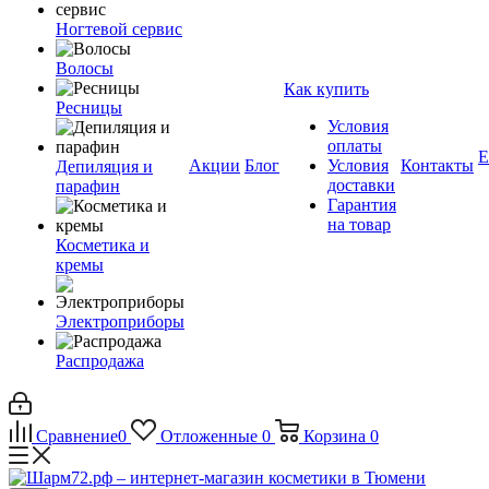
Ногтевой сервис
Волосы
Как купить
Ресницы
Условия
оплаты
Е
Акции
Блог
Условия
Контакты
Депиляция и
доставки
парафин
Гарантия
на товар
Косметика и
кремы
Электроприборы
Распродажа
Сравнение
0
Отложенные
0
Корзина
0