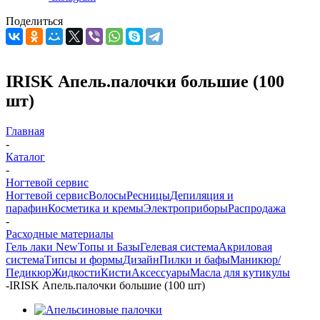
Поделиться
IRISK Апель.палочки большие (100
шт)
Главная
-
Каталог
-
Ногтевой сервис
Ногтевой сервис
Волосы
Ресницы
Депиляция и
парафин
Косметика и кремы
Электроприборы
Распродажа
-
Расходные материалы
Гель лаки New
Топы и Базы
Гелевая система
Акриловая
система
Типсы и формы
Дизайн
Пилки и бафы
Маникюр/
Педикюр
Жидкости
Кисти
Аксессуары
Масла для кутикулы
-
IRISK Апель.палочки большие (100 шт)