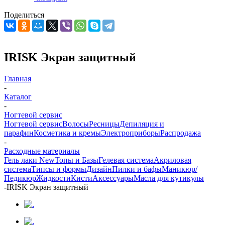
Поделиться
IRISK Экран защитный
Главная
-
Каталог
-
Ногтевой сервис
Ногтевой сервис
Волосы
Ресницы
Депиляция и
парафин
Косметика и кремы
Электроприборы
Распродажа
-
Расходные материалы
Гель лаки New
Топы и Базы
Гелевая система
Акриловая
система
Типсы и формы
Дизайн
Пилки и бафы
Маникюр/
Педикюр
Жидкости
Кисти
Аксессуары
Масла для кутикулы
-
IRISK Экран защитный