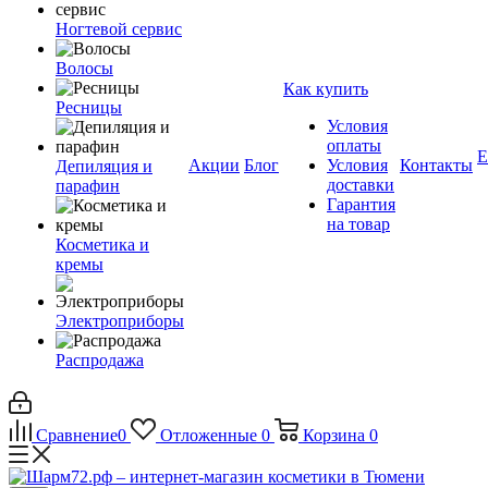
Ногтевой сервис
Волосы
Как купить
Ресницы
Условия
оплаты
Е
Акции
Блог
Условия
Контакты
Депиляция и
доставки
парафин
Гарантия
на товар
Косметика и
кремы
Электроприборы
Распродажа
Сравнение
0
Отложенные
0
Корзина
0