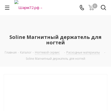
0
Soline Магнитный держатель для
ногтей
Главная
-
Каталог
-
Ногтевой сервис
-
Расходные материалы
-
Soline Магнитный держатель для ногтей