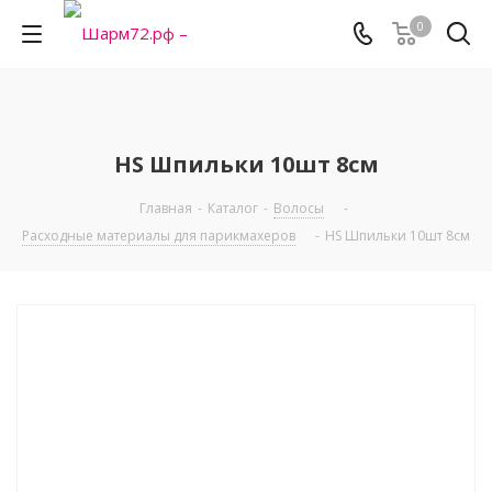
0
HS Шпильки 10шт 8см
Главная
-
Каталог
-
Волосы
-
Расходные материалы для парикмахеров
-
HS Шпильки 10шт 8см