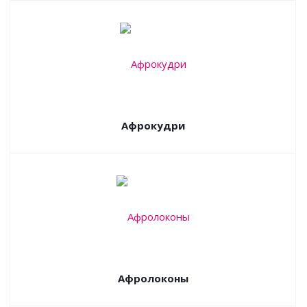
Афрокудри
Афролоконы