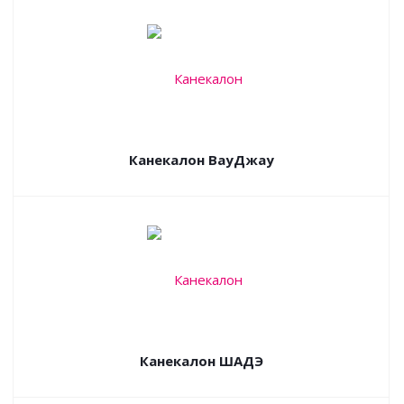
Канекалон ВауДжау
Канекалон ШАДЭ